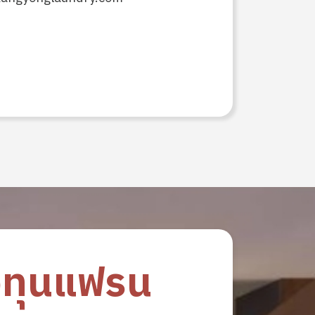
งทุนแฟรน