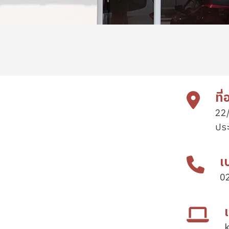
ที่อ
22/
ปร
เ
0