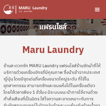
ข้ามไปยังเนื้อหาหลัก
Image
แฟรนไชส์
Maru Laundry
ร้านสะดวกซัก MARU Laundry แฟรนไชส์ร้านซักผ้าที่ให้
บริการด้วยเครื่องจักรที่มีคุณภาพ ซึ่งนำเข้าจากประเทศ
ญี่ปุ่น โดยมีจุดเด่นที่เครื่องขนาดใหญ่ระดับ ที่ใช้ใน
อุตสาหกรรม สามารถซักและอบแห้งได้ในเครื่องเดียว
โดยใช้เวลาเพียง 1 ชั่วโมง มีระบบแนะนำการใช้งานด้วย
คำสั่งเสียงที่เป็นมิตร ใส่ใจความสะอาดเหมาะกับการ
รับมือสถานการณ์ในปัจจุบันด้วยระบบล้างถังด้วยน้ำยา