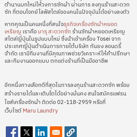
ตำนานบทใหม่ให้วงการซักผ้า ผ่านการ ลงทุนร้านสะดวก
ซัก ที่ตอบโจทย์ไลฟ์สไตล์ของคนในปัจจุบันได้อย่างลงตัว
หากคุณเป็นคนหนึ่งที่สนใจ
ธุรกิจเครื่องซักผ้าหยอด
เหรียญ
เราคือ
มารุ สะดวกซัก
ร้านซักผ้าหยอดเหรียญ
สไตล์ญี่ปุ่นในรูปแบบใหม่ ซึ่งนำเข้าเครื่อง Tosei จาก
ประเทศญี่ปุ่นดำเนินการภายใต้บริษัท กันยง ลอนดรี้
จำกัด เรามีทีมงานที่มีคุณภาพช่วยวิเคราะห์ให้คำปรึกษา
และทีมงานออกแบบ ตกแต่งร้านที่เป็นมืออาชีพ
อีกหนึ่งทางเลือกดีที่สุดในการลงทุนร้านสะดวกซัก พร้อม
สร้างรายได้และเติบโตได้อย่างมั่นคง สนใจสมัครแฟรน
ไชส์เครื่องซักผ้า ติดต่อ 02-118-2959 หรือที่
เว็บไซต์
Maru Laundry