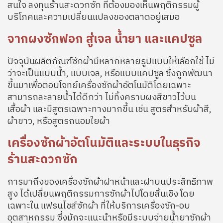
สนใจ ลงทุนร้านสะดวกซัก ที่ต้องมองเห็นพฤติกรรมผู้
บริโภคและความเปลี่ยนแปลงของตลาดอยู่เสมอ
จากผงซักฟอก สู่เจล น้ำยา และแคปซูล
ปัจจุบันผลิตภัณฑ์ซักผ้ามีหลากหลายรูปแบบให้เลือกใช้ ไม่
ว่าจะเป็นแบบน้ำ, แบบเจล, หรือแบบแคปซูล ซึ่งถูกพัฒนา
ขึ้นมาเพื่อตอบโจทย์เครื่องซักผ้าอัตโนมัติโดยเฉพาะ
สามารถละลายน้ำได้ดีกว่า ไม่ทิ้งคราบผงสีขาวไว้บน
เสื้อผ้า และมีสูตรเฉพาะทางมากขึ้น เช่น สูตรสำหรับผ้าสี,
ผ้าขาว, หรือสูตรถนอมใยผ้า
เครื่องซักผ้าอัตโนมัติและระบบในธุรกิจ
ร้านสะดวกซัก
การมาถึงของเครื่องซักผ้าฝาหน้าและฝาบนประสิทธิภาพ
สูง ได้เปลี่ยนพฤติกรรมการซักผ้าไปโดยสิ้นเชิง โดย
เฉพาะใน แฟรนไชส์ซักผ้า ที่ให้บริการเครื่องซัก-อบ
อุตสาหกรรม ซึ่งมักจะแนะนำหรือมีระบบจ่ายน้ำยาซักผ้า