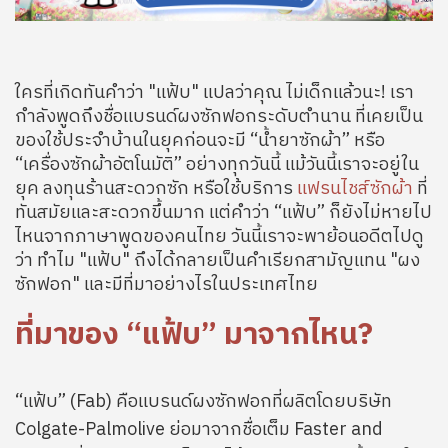
ใครที่เกิดทันคำว่า "แฟ้บ" แปลว่าคุณ ไม่เด็กแล้วนะ! เรา
กำลังพูดถึงชื่อแบรนด์ผงซักฟอกระดับตำนาน ที่เคยเป็น
ของใช้ประจำบ้านในยุคก่อนจะมี “น้ำยาซักผ้า” หรือ
“เครื่องซักผ้าอัตโนมัติ” อย่างทุกวันนี้ แม้วันนี้เราจะอยู่ใน
ยุค ลงทุนร้านสะดวกซัก หรือใช้บริการ
แฟรนไชส์ซักผ้า
ที่
ทันสมัยและสะดวกขึ้นมาก แต่คำว่า “แฟ้บ” ก็ยังไม่หายไป
ไหนจากภาษาพูดของคนไทย วันนี้เราจะพาย้อนอดีตไปดู
ว่า ทำไม "แฟ้บ" ถึงได้กลายเป็นคำเรียกสามัญแทน "ผง
ซักฟอก" และมีที่มาอย่างไรในประเทศไทย
ที่มาของ “แฟ้บ” มาจากไหน?
“แฟ้บ” (Fab) คือแบรนด์ผงซักฟอกที่ผลิตโดยบริษัท
Colgate-Palmolive ย่อมาจากชื่อเต็ม Faster and