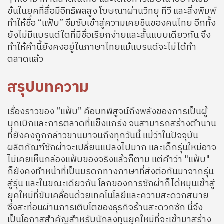
ข้นในยุคที่สื่อมีอิทธิพลสูง โฆษณาผ่านวิทยุ ทีวี และสิ่งพิมพ์
ทำให้ชื่อ “แฟ้บ” ซึมซับเข้าสู่ความเคยชินของคนไทย อีกทั้ง
ยังไม่มีแบรนด์ใดที่มีชื่อเรียกง่ายและสั้นแบบเดียวกัน จึง
ทำให้คำนี้ยังคงอยู่ในภาษาไทยแม้แบรนด์จะไม่ได้ทำ
ตลาดแล้ว
สรุปบทความ
เรื่องราวของ “แฟ้บ” คือบทพิสูจน์ถึงพลังของการเป็นผู้
บุกเบิกและการตลาดที่แข็งแกร่ง จนสามารถสร้างตำนาน
ที่ยังคงถูกกล่าวขานมาจนถึงทุกวันนี้ แม้ว่าในปัจจุบัน
ผลิตภัณฑ์ซักผ้าจะเปลี่ยนแปลงไปมาก และเด็กรุ่นใหม่อาจ
ไม่เคยเห็นกล่องแฟ้บของจริงแล้วก็ตาม แต่คำว่า "แฟ้บ"
ก็ยังคงทำหน้าที่เป็นมรดกทางภาษาที่ส่งต่อกันมาจากรุ่น
สู่รุ่น และในขณะเดียวกัน โลกของการซักผ้าก็ได้หมุนเข้าสู่
ยุคใหม่ที่ขับเคลื่อนด้วยเทคโนโลยีและความสะดวกสบาย
ซึ่งสะท้อนผ่านการเติบโตของธุรกิจร้านสะดวกซัก นี่จึง
เป็นโอกาสสำคัญสำหรับนักลงทุนยุคใหม่ที่จะเข้ามาสร้าง