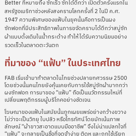
Better ที่หมายถึง ซักเร็ว ซักได้ดีกว่า เปิดตัวครั้งแรกใน
สหรัฐอเมริกาช่วงหลังสงครามโลกครั้งที่ 2 ในปี ค.ศ.
1947 ความพิเศษของแฟ้บในยุคนั้นคือการเป็นผง
ซักฟอกที่มีประสิทธิภาพในการขจัดคราบได้ดีกว่าสบู่ซัก
ผ้าแบบดั้งเดิมในน้ำกระด้าง ทำให้ได้รับความนิยมอย่าง
รวดเร็วในตลาดตะวันตก
ที่มาของ “แฟ้บ” ในประเทศไทย
FAB เริ่มเข้ามาทำตลาดในไทยช่วงปลายทศวรรษ 2500
โดยช่วงนั้นคนไทยยังคุ้นเคยกับการใช้สบู่ซักผ้ามากกว่า
ผงซักฟอก การมาของ “แฟ้บ” ถือเป็นนวัตกรรมใหม่ที่
เปลี่ยนพฤติกรรมผู้บริโภคอย่างชัดเจน
โฆษณาของแฟ้บในสมัยนั้นถูกเผยแพร่อย่างกว้างขวาง
ไม่ว่าจะเป็นวิทยุ ใบปลิว หรือโทรทัศน์ โดยมักเน้นภาพ
ลักษณ์ “ผ้าขาวสะอาดแบบมืออาชีพ” จึงไม่น่าแปลกใจที่
“แฟ้บ” จะกลายเป็นชื่อที่จดจำง่าย ติดหู และถูกใช้เรียก