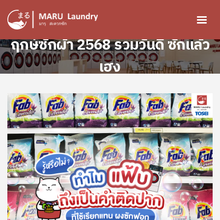
ข้ามไปยังเนื้อหาหลัก
ฤกษ์ซักผ้า 2568 รวมวันดี ซักแล้ว
Image
เฮง