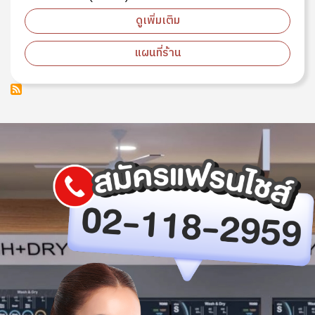
ดูเพิ่มเติม
แผนที่ร้าน
Image