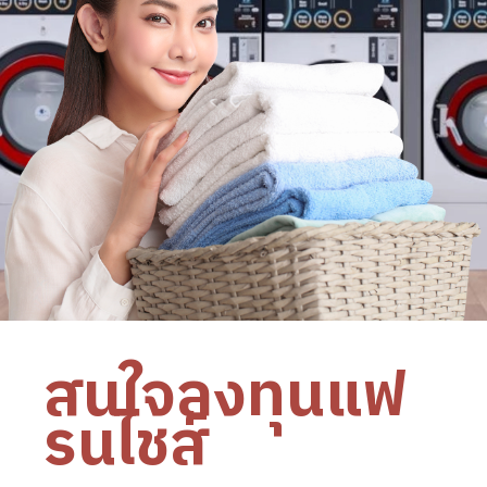
สนใจลงทุนแฟ
รนไชส์