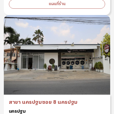
แผนที่ร้าน
สาขา นครปฐมซอย 8 นครปฐม
นครปฐม