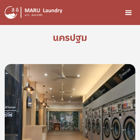
ข้ามไปยังเนื้อหาหลัก
นครปฐม