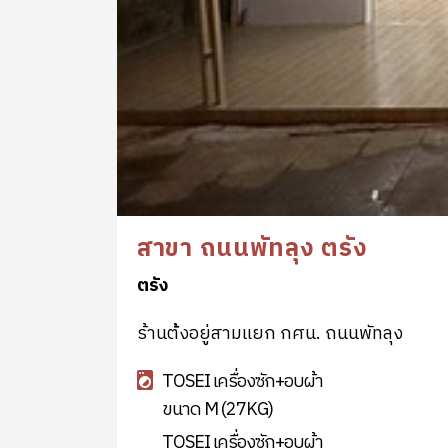
สาขา ถนนพัทลุง ตรัง
ตรัง
ร้านต้้งอยู่สามแยก กศน. ถนนพัทลุง
TOSEI เครื่องซัก+อบผ้า
ขนาด M (27KG)
TOSEI เครื่องซัก+อบผ้า