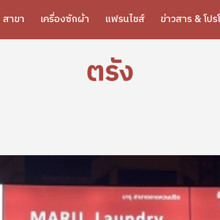
สาขา
เครื่องซักผ้า
แฟรนไชส์
ข่าวสาร & โปรโ
ตรัง