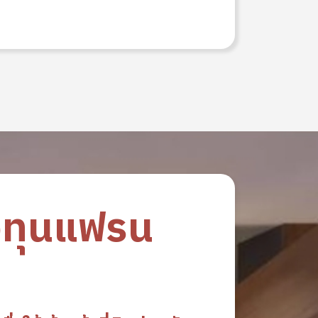
งทุนแฟรน