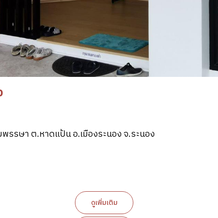
ง
มพรรษา ต.หาดแป้น อ.เมืองระนอง จ.ระนอง
ดูเพิ่มเติม