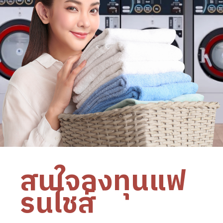
สนใจลงทุนแฟ
รนไชส์