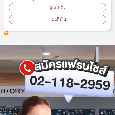
ดูเพิ่มเติม
แผนที่ร้าน
Image