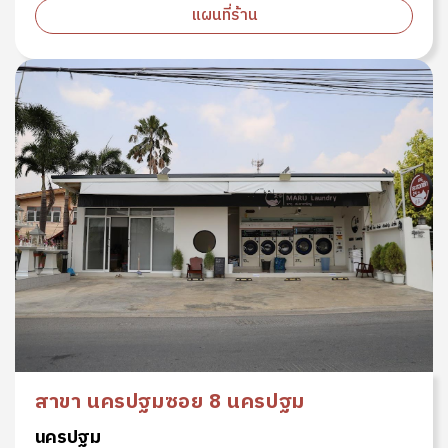
แผนที่ร้าน
สาขา นครปฐมซอย 8 นครปฐม
นครปฐม