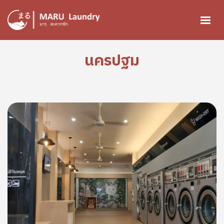
ข้ามไปยังเนื้อหาหลัก
นครปฐม