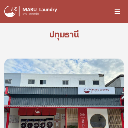
ข้ามไปยังเนื้อหาหลัก
ปทุมธานี