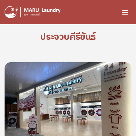
ข้ามไปยังเนื้อหาหลัก
ประจวบคีรีขันธ์