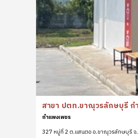
สาขา ปตท.ขาณุวรลักษบุรี 
กำแพงเพชร
327 หมู่ที่ 2 ต.แสนตอ อ.ขาณุวรลักษบุรี