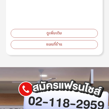
ดูเพิ่มเติม
แผนที่ร้าน
Image