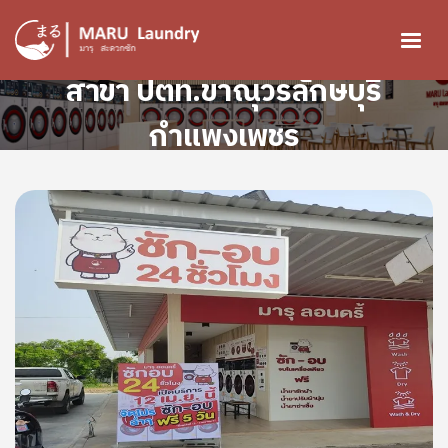
ข้ามไปยังเนื้อหาหลัก
สาขา ปตท.ขาณุวรลักษบุรี
กำแพงเพชร
Image
Image
Image
Image