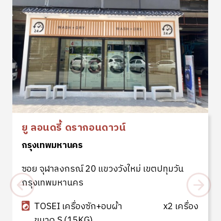
ยู ลอนดี้ บางขุนนนท์
กรุงเทพมหานคร
แขวงบางขุนนนท์ เขตบางกอกน้อย