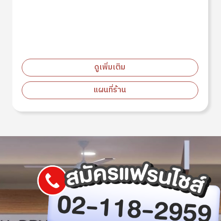
TOSEI เครื่องซัก+อบผ้า
x3 เครื่อง
ขนาด M (27KG)
ดูเพิ่มเติม
แผนที่ร้าน
Image