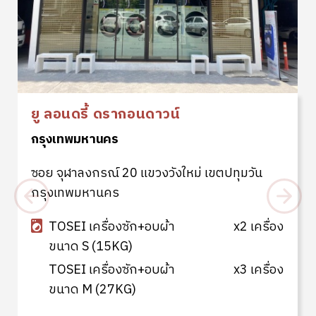
ยู ลอนดี้ บางขุนนนท์
กรุงเทพมหานคร
แขวงบางขุนนนท์ เขตบางกอกน้อย
กรุงเทพมหานคร
TOSEI เครื่องซัก+อบผ้า
x4 เครื่อง
ขนาด S (15KG)