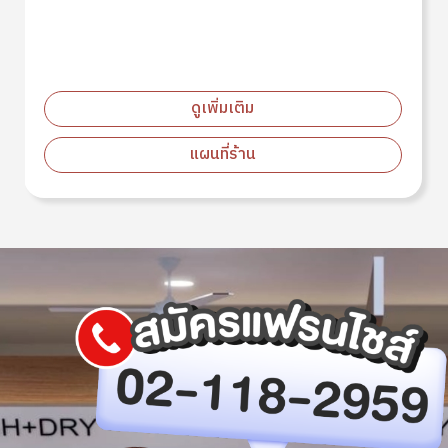
ดูเพิ่มเติม
แผนที่ร้าน
Image