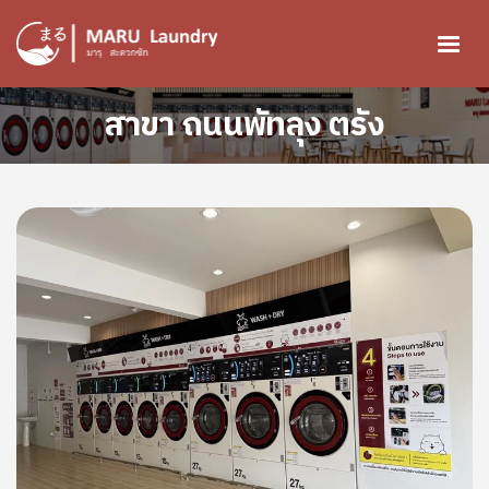
ข้ามไปยังเนื้อหาหลัก
สาขา ถนนพัทลุง ตรัง
Image
Image
Image
Image