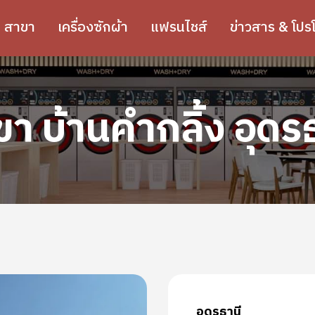
สาขา
เครื่องซักผ้า
แฟรนไชส์
ข่าวสาร & โปรโ
า บ้านคำกลิ้ง อุดร
อุดรธานี