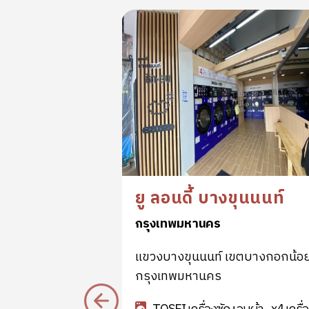
รากอนดาวน์
ยู ลอนดี้ บางขุนนนท์
กรุงเทพมหานคร
 แขวงวังใหม่
แขวงบางขุนนนท์ เขตบางกอกน้อ
ทพมหานคร
กรุงเทพมหานคร