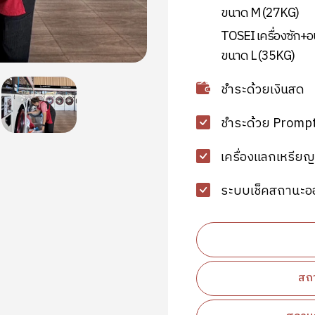
ขนาด M (27KG)
TOSEI เครื่องซัก+อ
ขนาด L (35KG)
ชำระด้วยเงินสด
ชำระด้วย Promp
เครื่องแลกเหรียญ
ระบบเช็คสถานะอ
สถา