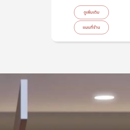
ม
ดูเพิ่มเติม
น
แผนที่ร้าน