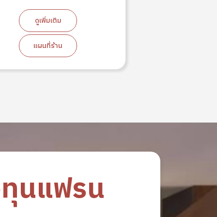
ขนาด M (27KG
ดูเพิ่มเติม
ดูเพิ่ม
แผนที่ร้าน
แผนที่
งทุนแฟรน