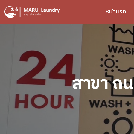
ข้ามไปยังเนื้อหาหลัก
หน้าแรก
Image
สาขา ถน