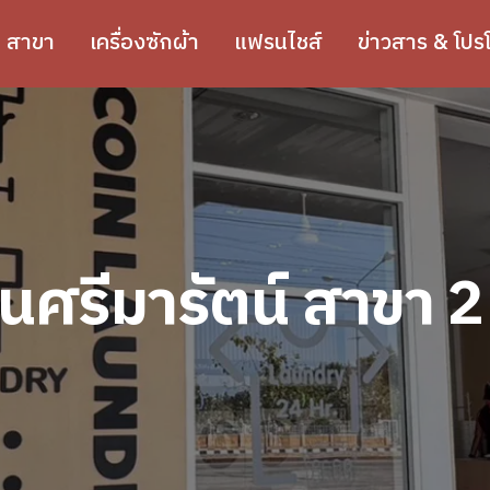
สาขา
เครื่องซักผ้า
แฟรนไชส์
ข่าวสาร & โปรโ
นศรีมารัตน์ สาขา 2