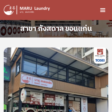
ข้ามไปยังเนื้อหาหลัก
สาขา กังสดาล ขอนแก่น
Image
Image