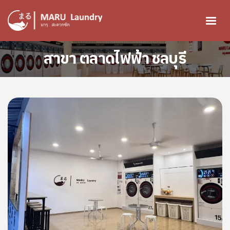
ข้ามไปยังเนื้อหาหลัก
สาขา ตลาดไฟฟ้า ชลบุรี
Image
Image
Image
Image