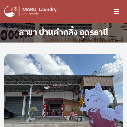
ข้ามไปยังเนื้อหาหลัก
สาขา บ้านคำกลิ้ง อุดรธานี
Image
Image
Image
Image