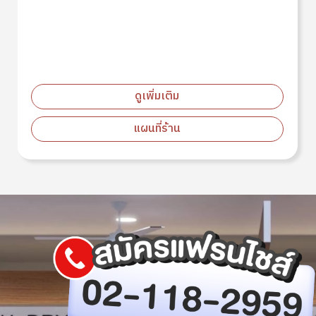
ดูเพิ่มเติม
แผนที่ร้าน
Image