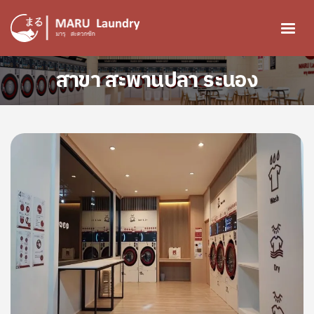
ข้ามไปยังเนื้อหาหลัก
สาขา สะพานปลา ระนอง
Image
Image
Image
Image